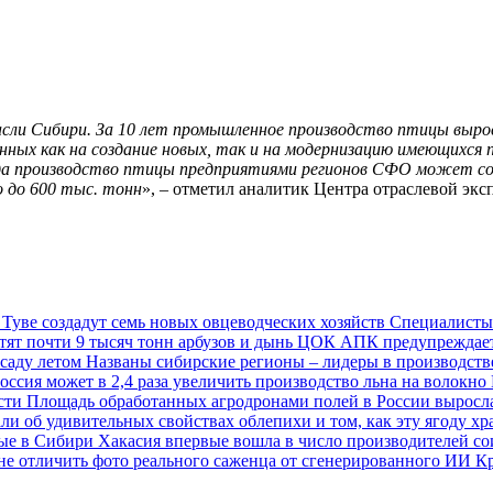
ли Сибири. За 10 лет промышленное производство птицы выросл
нных как на создание новых, так и на модернизацию имеющихся
ода производство птицы предприятиями регионов СФО может со
о до 600 тыс. тонн
», – отметил аналитик Центра отраслевой эк
 Туве создадут семь новых овцеводческих хозяйств
Специалисты
тят почти 9 тысяч тонн арбузов и дынь
ЦОК АПК предупреждает 
 саду летом
Названы сибирские регионы – лидеры в производств
Россия может в 2,4 раза увеличить производство льна на волокно
ости
Площадь обработанных агродронами полей в России выросл
ли об удивительных свойствах облепихи и том, как эту ягоду хр
ные в Сибири
Хакасия впервые вошла в число производителей с
ине отличить фото реального саженца от сгенерированного ИИ
Кр