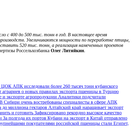
о с 400 до 500 тыс. тонн в год. В настоящее время
 производств. Увеличиваются мощности по переработке птицы,
ставить 520 тыс. тонн, а реализация намеченных проектов
спертизы Россельхозбанка
Олег Литяйкин
.
 ЦОК АПК исследовали более 260 тысяч тонн кубанского
аграриев о новых правилах экспорта пшеницы в Турцию
е и экспорте агропродукции
Аналитики подсчитали
В Сибири очень востребованы специалисты в сфере АПК
а до миллиона гектаров
Алтайский край наращивает экспорт
анить и готовить
Зафиксировано рекордно высокое качество
ои
За полгода их портов Кубани на экспорт в Китай отправлено
упнейшими покупателями российской пшеницы стали Египет,