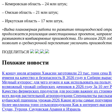
– Кемеровская область – 24 млн штук;
– Омская область – 21 млн штук;
– Иркутская область – 17 млн штук.
«
Видна планомерная работа по развитию птицеводческой отрас
продолжается реализация инвестиционных проектов, направле
развиваются комбикормовые производства. По итогам 2026 г
позволит в среднесрочной перспективе увеличить производств
ПОДЕЛИТЬСЯ
Похожие новости
К концу июля аграрии Хакасии заготовили 23 тыс. тонн сена
В
ячменя на качество и безопасность
В 2026 году в Сибири вырас
Медный купорос: для чего нужен и как использовать на пользу
возможный урожай сибирских дачников в 2026 году
За 10 лет 
Качество фермерских продуктов для россиян важнее их стоим
всех видов растительной агропродукции
Специалисты рассказа
кубанской пшеницы урожая-2026
Какие ягоды самые популяр
более миллиона тонн сельхозпродукции
Как в интернет-магаз
Судан, Турция, Саудовская Аравия и Израиль