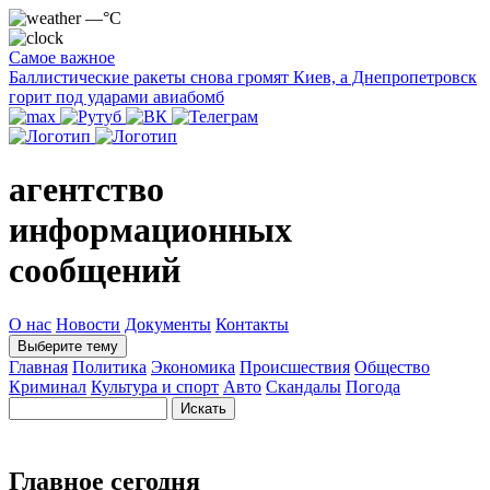
—°C
Самое важное
Баллистические ракеты снова громят Киев, а Днепропетровск
горит под ударами авиабомб
агентство
информационных
сообщений
О нас
Новости
Документы
Контакты
Выберите тему
Главная
Политика
Экономика
Происшествия
Общество
Криминал
Культура и спорт
Авто
Скандалы
Погода
Главное сегодня