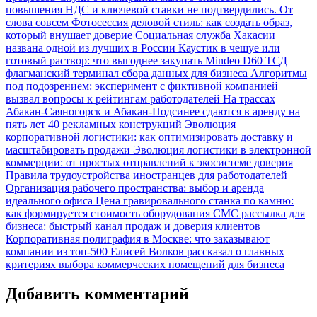
повышения НДС и ключевой ставки не подтвердились. От
слова совсем
Фотосессия деловой стиль: как создать образ,
который внушает доверие
Социальная служба Хакасии
названа одной из лучших в России
Каустик в чешуе или
готовый раствор: что выгоднее закупать
Mindeo D60 ТСД
флагманский терминал сбора данных для бизнеса
Алгоритмы
под подозрением: эксперимент с фиктивной компанией
вызвал вопросы к рейтингам работодателей
На трассах
Абакан-Саяногорск и Абакан-Подсинее сдаются в аренду на
пять лет 40 рекламных конструкций
Эволюция
корпоративной логистики: как оптимизировать доставку и
масштабировать продажи
Эволюция логистики в электронной
коммерции: от простых отправлений к экосистеме доверия
Правила трудоустройства иностранцев для работодателей
Организация рабочего пространства: выбор и аренда
идеального офиса
Цена гравировального станка по камню:
как формируется стоимость оборудования
СМС рассылка для
бизнеса: быстрый канал продаж и доверия клиентов
Корпоративная полиграфия в Москве: что заказывают
компании из топ-500
Елисей Волков рассказал о главных
критериях выбора коммерческих помещений для бизнеса
Добавить комментарий