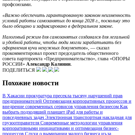
профсоюзами.
«Важно обеспечить гарантированную законом неизменность
условий работы самозанятых до конца 2028 г., поскольку это
было обещано и зафиксировано в федеральном законе.
Налоговый режим для самозанятых создавался для легальной
и удобной работы, чтобы люди могли зарабатывать без
оформления кучи ненужных документов»,
— сказал
прокомментировал проект председатель общественного
совета партпроекта «Предпринимательство», глава «ОПОРЫ
РОССИИ»
Александр Калинин
.
ПОДЕЛИТЬСЯ
Похожие новости
В Хакасии прокуратура пресекла тысячу нарушений прав
предпринимателей
Оптимизация корпоративных процессов и
внедрение современных сервисов управления бизнесом
Как
выбрать подходящий планшет iPad для работы и
повседневных задач
Электронная транспортная накладная для
грузоотправителя
Современные методологии управления
корпоративными инициативами и оптимизация бизнес-
процессов
Слухи о вымирании малого бизнеса из-за