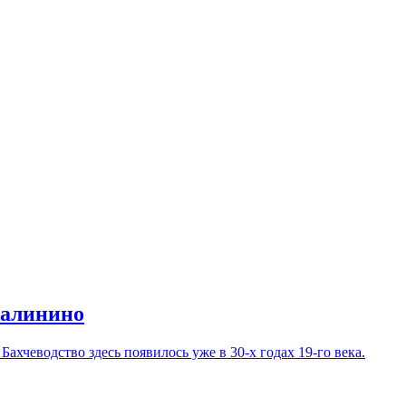
Калинино
хчеводство здесь появилось уже в 30-х годах 19-го века.