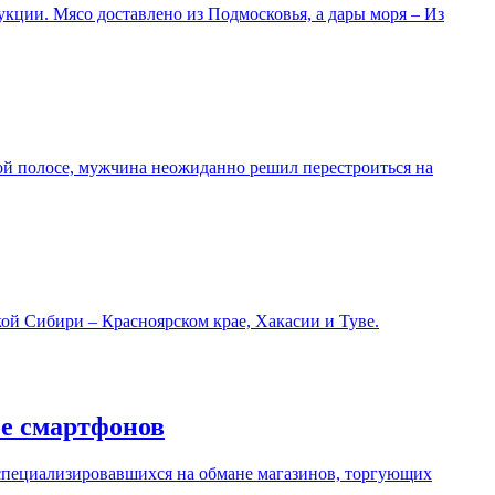
кции. Мясо доставлено из Подмосковья, а дары моря – Из
ой полосе, мужчина неожиданно решил перестроиться на
ой Сибири – Красноярском крае, Хакасии и Туве.
е смартфонов
 специализировавшихся на обмане магазинов, торгующих