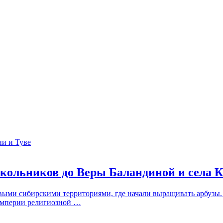
скольников до Веры Баландиной и села 
ми сибирскими территориями, где начали выращивать арбузы. Ба
Империи религиозной …