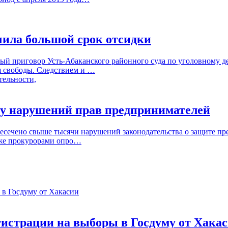
чила большой срок отсидки
ый приговор Усть-Абаканского районного суда по уголовному д
я свободы. Следствием и …
чу нарушений прав предпринимателей
ресечено свыше тысячи нарушений законодательства о защите пр
кже прокурорами опро…
гистрации на выборы в Госдуму от Хака