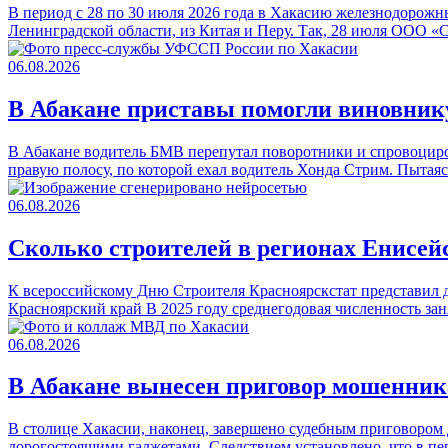
В период с 28 по 30 июля 2026 года в Хакасию железнодорожн
Ленинградской области, из Китая и Перу. Так, 28 июля ООО 
06.08.2026
В Абакане приставы помогли виновник
В Абакане водитель БМВ перепутал поворотники и спровоциро
правую полосу, по которой ехал водитель Хонда Стрим. Пытая
06.08.2026
Сколько строителей в регионах Енисе
К всероссийскому Дню Строителя Красноярскстат представил д
Красноярский край В 2025 году среднегодовая численность за
06.08.2026
В Абакане вынесен приговор мошенни
В столице Хакасии, наконец, завершено судебным приговором
дорогостоящими гаджетами. Следствием установлено, что в пе