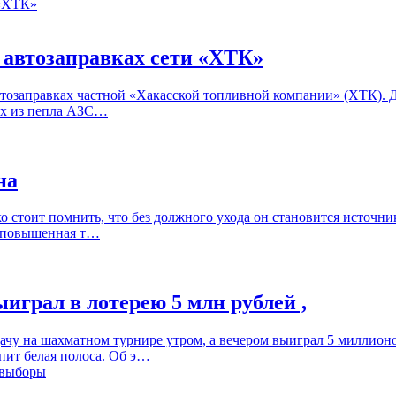
6 автозаправках сети «ХТК»
втозаправках частной «Хакасской топливной компании» (ХТК). Д
ших из пепла АЗС…
на
ко стоит помнить, что без должного ухода он становится источни
 и повышенная т…
играл в лотерею 5 млн рублей ,
ачу на шахматном турнире утром, а вечером выиграл 5 миллионо
упит белая полоса. Об э…