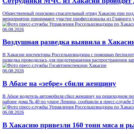
Сотрудники МЧС из Хакасии проводят д
Общественный поисково-спасательный отряд Хакасии при подд
мероприятии принимают участие профессионалы из Главного
06.08.2026
Воздушная разведка выявила в Хакасии
В Хакасии инспекторы Россельхознадзора с помощью беспилот
разведка проводилась для предотвращения распространения з
06.08.2026
В Абазе на «зебре» сбили женщину
В Абазе водитель автомобиля сбил женщину на пешеходном пер
районе дома № 40 по улице Ленина, сообщили в пресс-служб
06.08.2026
В Хакасию привезли 160 тонн мяса и р