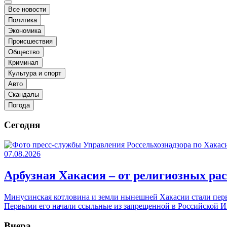
Все новости
Политика
Экономика
Происшествия
Общество
Криминал
Культура и спорт
Авто
Скандалы
Погода
Сегодня
07.08.2026
Арбузная Хакасия – от религиозных ра
Минусинская котловина и земли нынешней Хакасии стали первы
Первыми его начали ссыльные из запрещенной в Российской 
Вчера