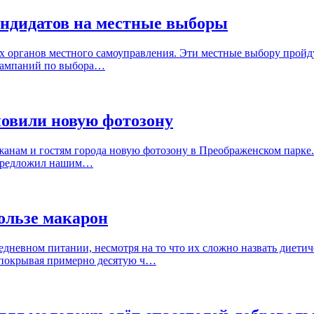
андидатов на местные выборы
х органов местного самоуправления. Эти местные выбору пройду
 кампаний по выбора…
новили новую фотозону
жанам и гостям города новую фотозону в Преображенском парке.
я предложил нашим…
ользе макарон
дневном питании, несмотря на то что их сложно назвать диетич
 покрывая примерно десятую ч…