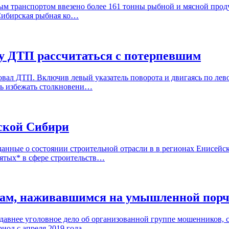
ым транспортом ввезено более 161 тонны рыбной и мясной проду
«Сибирская рыбная ко…
у ДТП рассчитаться с потерпевшим
вал ДТП. Включив левый указатель поворота и двигаясь по лев
сь избежать столкновени…
йской Сибири
анные о состоянии строительной отрасли в в регионах Енисейск
нятых* в сфере строительств…
кам, наживавшимся на умышленной порч
 давнее уголовное дело об организованной группе мошенников,
риод с апреля 2019 года…