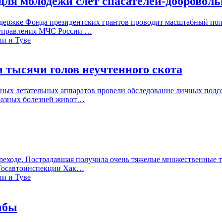
ля молодежи слёт спасателей-доброволь
ержке Фонда президентских грантов проводит масштабный поле
 управления МЧС России …
 тысячи голов неучтенного скота
ных летательных аппаратов провели обследование личных подс
аразных болезней живот…
еходе. Пострадавшая получила очень тяжелые множественные тр
е Госавтоинспекции Хак…
ыбы