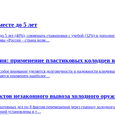
есте до 5 лет
о 5 лет (40%), совмещать стажировки с учебой (32%) и дополнит
рмы «Россия – страна возм…
: применение пластиковых колодцев в с
бое внимание уделяется долговечности и надежности ключевых
емятся применять наиболее…
тов незаконного вывоза холодного ору
ративных дел по 8 фактам перемещения через границу холодног
ений установлены в т…