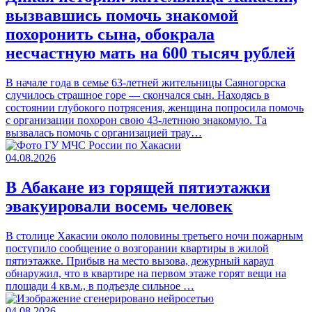
вызвавшись помочь знакомой
похоронить сына, обокрала
несчастную мать на 600 тысяч рублей
В начале года в семье 63-летней жительницы Саяногорска
случилось страшное горе — скончался сын. Находясь в
состоянии глубокого потрясения, женщина попросила помочь
с организации похорон свою 43-летнюю знакомую. Та
вызвалась помочь с организацией трау…
04.08.2026
В Абакане из горящей пятиэтажки
эвакуировали восемь человек
В столице Хакасии около половины третьего ночи пожарным
поступило сообщение о возгорании квартиры в жилой
пятиэтажке. Прибыв на место вызова, дежурный караул
обнаружил, что в квартире на первом этаже горят вещи на
площади 4 кв.м., в подъезде сильное …
04.08.2026