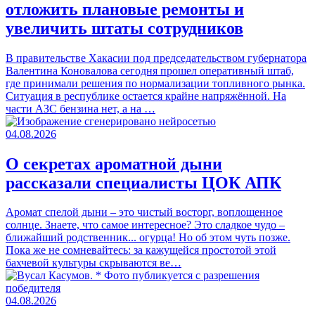
отложить плановые ремонты и
увеличить штаты сотрудников
В правительстве Хакасии под председательством губернатора
Валентина Коновалова сегодня прошел оперативный штаб,
где принимали решения по нормализации топливного рынка.
Ситуация в республике остается крайне напряжённой. На
части АЗС бензина нет, а на …
04.08.2026
О секретах ароматной дыни
рассказали специалисты ЦОК АПК
Аромат спелой дыни – это чистый восторг, воплощенное
солнце. Знаете, что самое интересное? Это сладкое чудо –
ближайший родственник... огурца! Но об этом чуть позже.
Пока же не сомневайтесь: за кажущейся простотой этой
бахчевой культуры скрываются ве…
04.08.2026