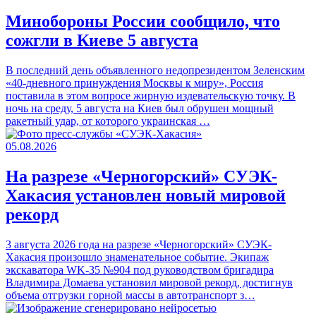
Минобороны России сообщило, что
сожгли в Киеве 5 августа
В последний день объявленного недопрезидентом Зеленским
«40-дневного принуждения Москвы к миру», Россия
поставила в этом вопросе жирную издевательскую точку. В
ночь на среду, 5 августа на Киев был обрушен мощный
ракетный удар, от которого украинская …
05.08.2026
На разрезе «Черногорский» СУЭК-
Хакасия установлен новый мировой
рекорд
3 августа 2026 года на разрезе «Черногорский» СУЭК-
Хакасия произошло знаменательное событие. Экипаж
экскаватора WK-35 №904 под руководством бригадира
Владимира Домаева установил мировой рекорд, достигнув
объема отгрузки горной массы в автотранспорт з…