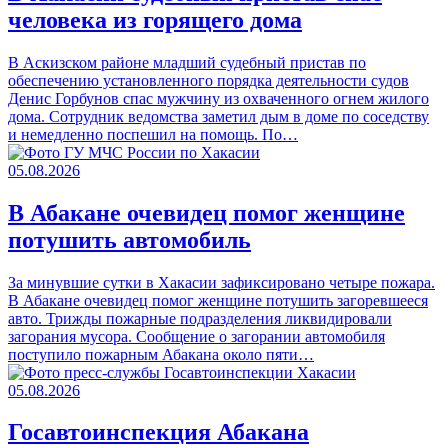
человека из горящего дома
В Аскизском районе младший судебный пристав по
обеспечению установленного порядка деятельности судов
Денис Горбунов спас мужчину из охваченного огнем жилого
дома. Сотрудник ведомства заметил дым в доме по соседству
и немедленно поспешил на помощь. По…
05.08.2026
В Абакане очевидец помог женщине
потушить автомобиль
За минувшие сутки в Хакасии зафиксировано четыре пожара.
В Абакане очевидец помог женщине потушить загоревшееся
авто. Трижды пожарные подразделения ликвидировали
загорания мусора. Сообщение о загорании автомобиля
поступило пожарным Абакана около пяти…
05.08.2026
Госавтоинспекция Абакана