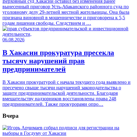
Верховный суд Хакасии оставил без изменения ранее
вынесенный приговор Усть-Абаканского районного суда по
уголовному делу 29-летней местной жительницы. Она была
признана виновной в мошенничестве и приговорена к 5,5
годам лишения свободы. Следствием и …
06.08.2026
В Хакасии прокуратура пресекла
тысячу нарушений прав
предпринимателей
В Хакасии прокуратурой с начала текущего года выявлено и
пресечено свыше тысячи нарушений законодательства о
защите предпринимательской деятельности. Благодаря
вмешательству надзорников восстановлены права 248
предпринимателей. Также прокурорами опро…
Вчера