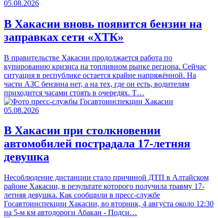
05.08.2026
В Хакасии вновь появится бензин на
заправках сети «ХТК»
В правительстве Хакасии продолжается работа по
купированию кризиса на топливном рынке региона. Сейчас
ситуация в республике остается крайне напряжённой. На
части АЗС бензина нет, а на тех, где он есть, водителям
приходится часами стоять в очередях. Т…
05.08.2026
В Хакасии при столкновении
автомобилей пострадала 17-летняя
девушка
Несоблюдение дистанции стало причиной ДТП в Алтайском
районе Хакасии, в результате которого получила травму 17-
летняя девушка. Как сообщили в пресс-службе
Госавтоинспекции Хакасии, во вторник, 4 августа около 12:30
на 5‑м км автодороги Абакан - Подси…