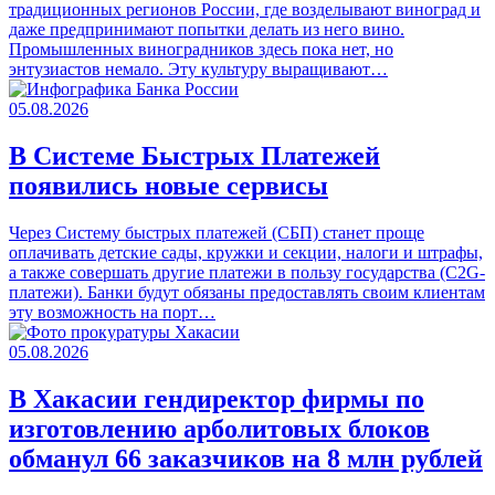
традиционных регионов России, где возделывают виноград и
даже предпринимают попытки делать из него вино.
Промышленных виноградников здесь пока нет, но
энтузиастов немало. Эту культуру выращивают…
05.08.2026
В Системе Быстрых Платежей
появились новые сервисы
Через Систему быстрых платежей (СБП) станет проще
оплачивать детские сады, кружки и секции, налоги и штрафы,
а также совершать другие платежи в пользу государства (С2G-
платежи). Банки будут обязаны предоставлять своим клиентам
эту возможность на порт…
05.08.2026
В Хакасии гендиректор фирмы по
изготовлению арболитовых блоков
обманул 66 заказчиков на 8 млн рублей