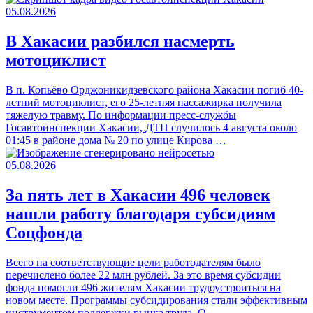
05.08.2026
В Хакасии разбился насмерть
мотоциклист
В п. Копьёво Орджоникидзевского района Хакасии погиб 40-
летний мотоциклист, его 25-летняя пассажирка получила
тяжелую травму. По информации пресс-службы
Госавтоинспекции Хакасии, ДТП случилось 4 августа около
01:45 в районе дома № 20 по улице Кирова …
05.08.2026
За пять лет в Хакасии 496 человек
нашли работу благодаря субсидиям
Соцфонда
Всего на соответствующие цели работодателям было
перечислено более 22 млн рублей. За это время субсидии
фонда помогли 496 жителям Хакасии трудоустроиться на
новом месте. Программы субсидирования стали эффективным
инструментом поддержки рынка труда. О…