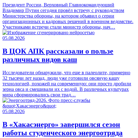
Президент России, Верховный Главнокомандующий
Владимир Путин сегодня провёл встречу с руководством
Министерства обороны, на котором объявил о серии
организационных и кадровых решений в военном ведомстве.
Участниками встречи стали министр обороны, нач…
05.08.2026
В ЦОК АПК рассказали о пользе
различных видов каш
Исследователи обнаружили, что еще в палеолите, примерно
32 тысячи лет назад, люди уже готовили овсяную кашу
технологией, похожей на современную: они просто дробили
зерна овса и смешивали их с водой. В различных культурах
мира сформировались свои трад…
05.08.2026
В «Хакасэнерго» завершился сезон
работы студенческого энергоотряда