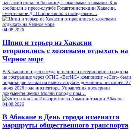
пассажир попал в больницу с тяжелыми травмами. Как
сообщили в пресс-службе Госавтоинспекции Хакасии,
смертельное ДТП произошло в понедельни…
04.08.2026
Шпиц и терьер из Хакасии
отправились с хозяевами отдыхать на
Черное море
В Хакасии в отдел государственного ветеринарного надзора
на госгранице через ФГИС «ВетИС» компонент «eCert» были
поданы две заявки на вывоз за рубеж домашних питомцев. 27
июля 2026 года инспекторы Управления проверили
документы щенка Молли породы пом…
04.08.2026
В Абакане в День города изменятся
маршруты общественного транспорта