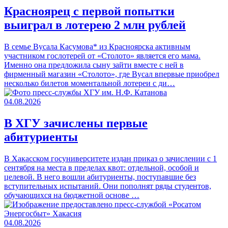
Красноярец с первой попытки
выиграл в лотерею 2 млн рублей
В семье Вусала Касумова* из Красноярска активным
участником гослотерей от «Столото» является его мама.
Именно она предложила сыну зайти вместе с ней в
фирменный магазин «Столото», где Вусал впервые приобрел
несколько билетов моментальной лотереи с ди…
04.08.2026
В ХГУ зачислены первые
абитуриенты
В Хакасском госуниверситете издан приказ о зачислении с 1
сентября на места в пределах квот: отдельной, особой и
целевой. В него вошли абитуриенты, поступавшие без
вступительных испытаний. Они пополнят ряды студентов,
обучающихся на бюджетной основе …
04.08.2026