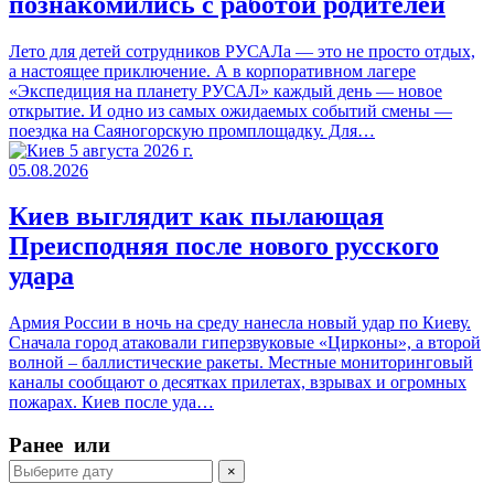
познакомились с работой родителей
Лето для детей сотрудников РУСАЛа — это не просто отдых,
а настоящее приключение. А в корпоративном лагере
«Экспедиция на планету РУСАЛ» каждый день — новое
открытие. И одно из самых ожидаемых событий смены —
поездка на Саяногорскую промплощадку. Для…
05.08.2026
Киев выглядит как пылающая
Преисподняя после нового русского
удара
Армия России в ночь на среду нанесла новый удар по Киеву.
Сначала город атаковали гиперзвуковые «Цирконы», а второй
волной – баллистические ракеты. Местные мониторинговый
каналы сообщают о десятках прилетах, взрывах и огромных
пожарах. Киев после уда…
Ранее
или
×