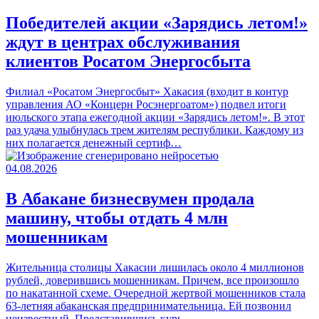
Победителей акции «Зарядись летом!»
ждут в центрах обслуживания
клиентов Росатом Энергосбыта
Филиал «Росатом Энергосбыт» Хакасия (входит в контур
управления АО «Концерн Росэнергоатом») подвел итоги
июльского этапа ежегодной акции «Зарядись летом!». В этот
раз удача улыбнулась трем жителям республики. Каждому из
них полагается денежный сертиф…
04.08.2026
В Абакане бизнесвумен продала
машину, чтобы отдать 4 млн
мошенникам
Жительница столицы Хакасии лишилась около 4 миллионов
рублей, доверившись мошенникам. Причем, все произошло
по накатанной схеме. Очередной жертвой мошенников стала
63-летняя абаканская предпринимательница. Ей позвонил
неизвестный. Представившись курь…