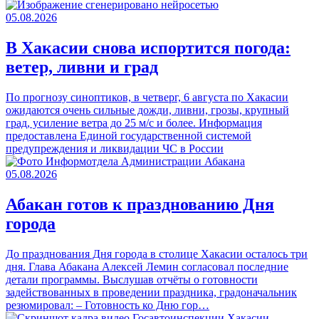
05.08.2026
В Хакасии снова испортится погода:
ветер, ливни и град
По прогнозу синоптиков, в четверг, 6 августа по Хакасии
ожидаются очень сильные дожди, ливни, грозы, крупный
град, усиление ветра до 25 м/с и более. Информация
предоставлена Единой государственной системой
предупреждения и ликвидации ЧС в России
05.08.2026
Абакан готов к празднованию Дня
города
До празднования Дня города в столице Хакасии осталось три
дня. Глава Абакана Алексей Лемин согласовал последние
детали программы. Выслушав отчёты о готовности
задействованных в проведении праздника, градоначальник
резюмировал: – Готовность ко Дню гор…