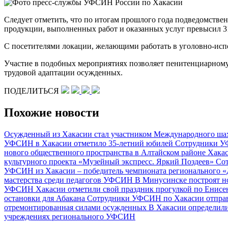
Следует отметить, что по итогам прошлого года подведомст
продукции, выполненных работ и оказанных услуг превысил 3
С посетителями локации, желающими работать в уголовно-исп
Участие в подобных мероприятиях позволяет пенитенциарному 
трудовой адаптации осужденных.
ПОДЕЛИТЬСЯ
Похожие новости
Осужденный из Хакасии стал участником Международного ша
УФСИН в Хакасии отметило 35-летний юбилей
Сотрудники У
нового общественного пространства в Алтайском районе Хака
культурного проекта «Музейный экспресс. Яркий Поздеев»
Сот
УФСИН из Хакасии – победитель чемпионата регионального 
мастерства среди педагогов УФСИН
В Минусинске построят 
УФСИН Хакасии отметили свой праздник прогулкой по Енис
остановки для Абакана
Сотрудники УФСИН по Хакасии отправ
отремонтированная силами осужденных
В Хакасии определил
учреждениях регионального УФСИН