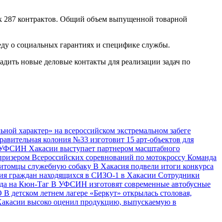
к 287 контрактов. Общий объем выпущенной товарной
еду о социальных гарантиях и специфике службы.
адить новые деловые контакты для реализации задач по
ной характер» на всероссийском экстремальном забеге
равительная колония №33 изготовит 15 арт-объектов для
УФСИН Хакасии выступает партнером масштабного
призером Всероссийских соревнований по мотокроссу
Команда
питомцы служебную собаку
В Хакасия подвели итоги конкурса
ия граждан находящихся в СИЗО-1 в Хакасии
Сотрудники
да на Кюн-Таг
В УФСИН изготовят современные автобусные
О
В детском летнем лагере «Беркут» открылась столовая,
Хакасии высоко оценил продукцию, выпускаемую в