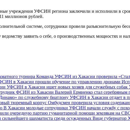
венные учреждения УФСИН региона заключили и исполнили в сро
11 миллионов рублей.
олнительной системе, сотрудники провели разъяснительную бес
ведомству заявить о себе, о производственных мощностях и нал
хматного турнира
Команда УФСИН из Хакасии проверила «Сталь
ФСИН в Хакасии прошли обучение по управлению дронами
Исп
сии
УФСИН в Хакасии ищет новых хозяев для служебных собак
рудник ФСИН из Хакасии Валерий Ермиенко стал серебряным 
«Динамо» по служебному биатлону
УФСИН в Хакасии отдает в 
новый тюремный корпус
Омбудсмен проверила условия содержан
ею
В Хакасии молодые сотрудники УФСИН начали службу с похо
или очередную партию гуманитарной помощи землякам на СВ
и сильнейшего шахматиста среди осужденных
Вице губернатор 