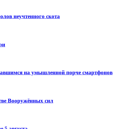
олов неучтенного скота
ри
вавшимся на умышленной порче смартфонов
тве Вооружённых сил
е 5 августа